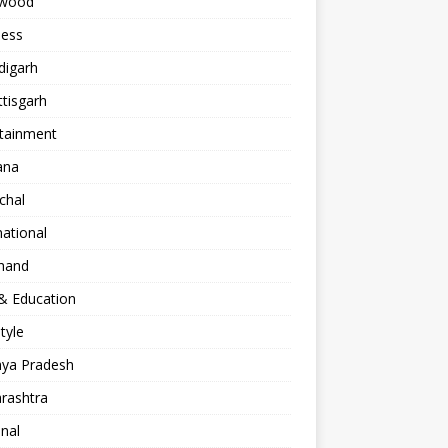
ywood
ness
digarh
tisgarh
rtainment
ana
chal
national
khand
& Education
Style
ya Pradesh
rashtra
nal