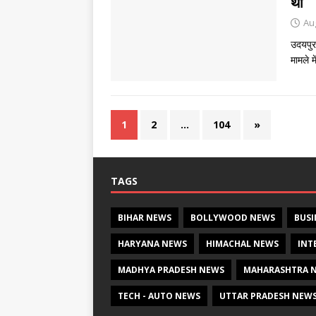
था
Au
उदयपुर 
मामले म
1
2
…
104
»
TAGS
BIHAR NEWS
BOLLYWOOD NEWS
BUSI
HARYANA NEWS
HIMACHAL NEWS
INT
MADHYA PRADESH NEWS
MAHARASHTRA 
TECH - AUTO NEWS
UTTAR PRADESH NEW