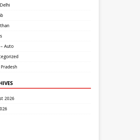
Delhi
ab
sthan
s
 – Auto
tegorized
 Pradesh
HIVES
st 2026
2026