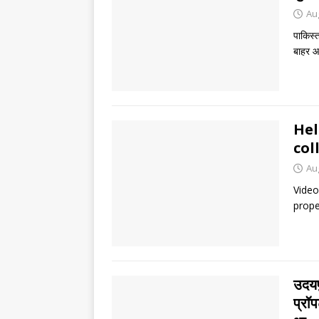
Au
पाकिस्त
बाहर आ
Hel
col
Au
Video
prope
उदयपु
प्रॉप