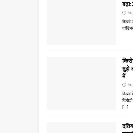
बढ़ा
Au
दिल्ली
कॉर्डिन
किरो
मुझे 
में
Au
दिल्ली 
किरोड़ी
[…]
दतिय