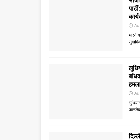
भाजपा
पार्ट
कार्
Au
भारतीय 
सुखमिंद
लुधिय
बांध
हमल
Au
लुधिया
जानलेव
दिल्