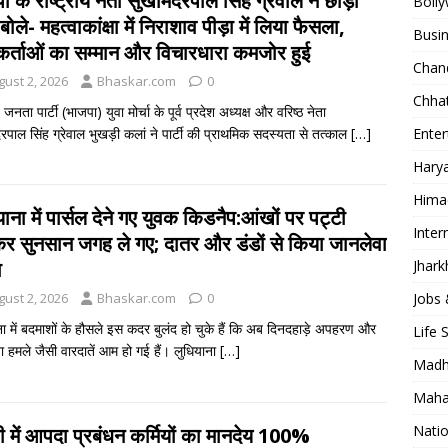
 के राष्ट्रीय नेता सुखमिंदरपाल सिंह ग्रेवाल ने छोड़ी
Boll
ी:बोले- महत्वाकांक्षा में ​निराशाव पीड़ा में लिया फैसला,
Busi
यकर्ताओं का सम्मान और विचारधारा कमजोर हुई
Chan
gust 2, 2026
Bhaskar.com
0
Chhat
जनता पार्टी (भाजपा) युवा मोर्चा के पूर्व प्रदेश अध्यक्ष और वरिष्ठ नेता
Ente
रपाल सिंह ग्रेवाल भुखड़ी कलां ने पार्टी की प्राथमिक सदस्यता से तत्काल
[…]
Hary
Hima
ाना में पार्सल देने गए युवक किडनैप:आंखों पर पट्टी
Inter
कर सुनसान जगह ले गए; दातर और डंडों से किया जानलेवा
Jhar
ा
Jobs 
gust 2, 2026
Bhaskar.com
0
ना में बदमाशों के हौसले इस कदर बुलंद हो चुके हैं कि अब दिनदहाड़े अपहरण और
Life 
ा हमले जैसी वारदातें आम हो गई हैं। लुधियाना
[…]
Madh
Maha
Natio
ली में आपदा प्रबंधन कर्मियों का मानदेय 100%