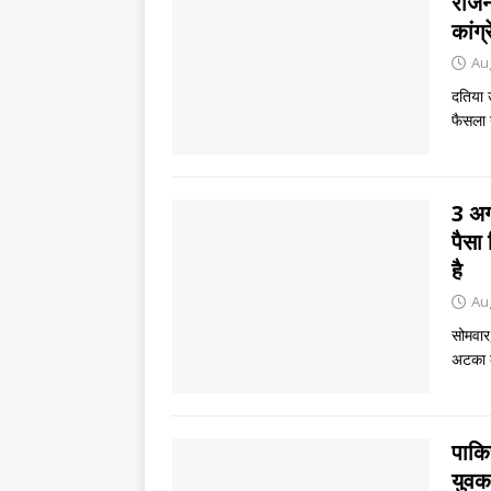
राजन
कांग्
Au
दतिया 
फैसला 
3 अग
पैसा
है
Au
सोमवार,
अटका क
पाकिस
युवक